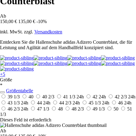
Counterblast
Ab
150,00 €
135,00 €
-10%
inkl. MwSt. zzgl.
Versandkosten
Entdecken Sie die Hallenschuhe adidas Adizero Counterblast, die für
Leistung und Agilität auf dem Handballfeld konzipiert sind.
+5
Größe
*
Größentabelle
39 1/3
40
40 2/3
41 1/3
24h
42
24h
42 2/3
24h
43 1/3
24h
44
24h
44 2/3
24h
45 1/3
24h
46
24h
46 2/3
24h
47 1/3
48
48 2/3
49 1/3
50
51
1/3
Dieses Feld ist erforderlich
Ab