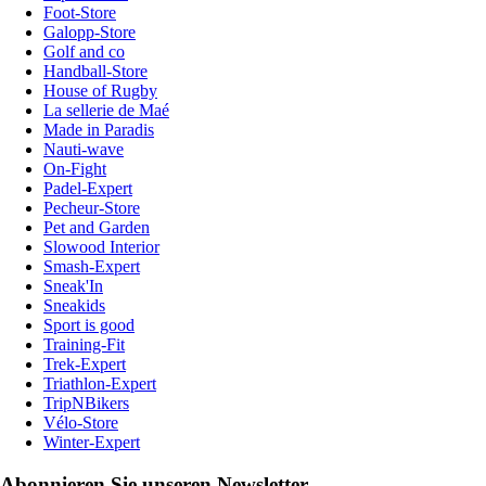
Foot-Store
Galopp-Store
Golf and co
Handball-Store
House of Rugby
La sellerie de Maé
Made in Paradis
Nauti-wave
On-Fight
Padel-Expert
Pecheur-Store
Pet and Garden
Slowood Interior
Smash-Expert
Sneak'In
Sneakids
Sport is good
Training-Fit
Trek-Expert
Triathlon-Expert
TripNBikers
Vélo-Store
Winter-Expert
Abonnieren Sie unseren Newsletter