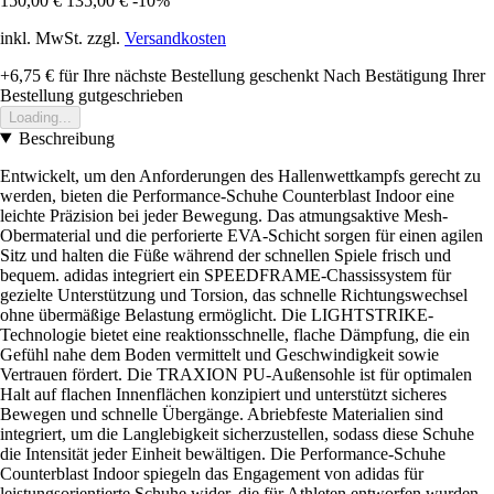
150,00 €
135,00 €
-10%
inkl. MwSt. zzgl.
Versandkosten
+6,75 €
für Ihre nächste Bestellung geschenkt
Nach Bestätigung Ihrer
Bestellung gutgeschrieben
Loading...
Beschreibung
Entwickelt, um den Anforderungen des Hallenwettkampfs gerecht zu
werden, bieten die Performance-Schuhe Counterblast Indoor eine
leichte Präzision bei jeder Bewegung. Das atmungsaktive Mesh-
Obermaterial und die perforierte EVA-Schicht sorgen für einen agilen
Sitz und halten die Füße während der schnellen Spiele frisch und
bequem. adidas integriert ein SPEEDFRAME-Chassissystem für
gezielte Unterstützung und Torsion, das schnelle Richtungswechsel
ohne übermäßige Belastung ermöglicht. Die LIGHTSTRIKE-
Technologie bietet eine reaktionsschnelle, flache Dämpfung, die ein
Gefühl nahe dem Boden vermittelt und Geschwindigkeit sowie
Vertrauen fördert. Die TRAXION PU-Außensohle ist für optimalen
Halt auf flachen Innenflächen konzipiert und unterstützt sicheres
Bewegen und schnelle Übergänge. Abriebfeste Materialien sind
integriert, um die Langlebigkeit sicherzustellen, sodass diese Schuhe
die Intensität jeder Einheit bewältigen. Die Performance-Schuhe
Counterblast Indoor spiegeln das Engagement von adidas für
leistungsorientierte Schuhe wider, die für Athleten entworfen wurden,