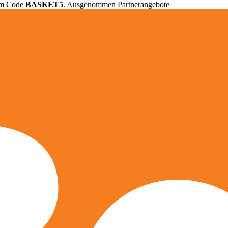
em Code
BASKET5
. Ausgenommen Partnerangebote