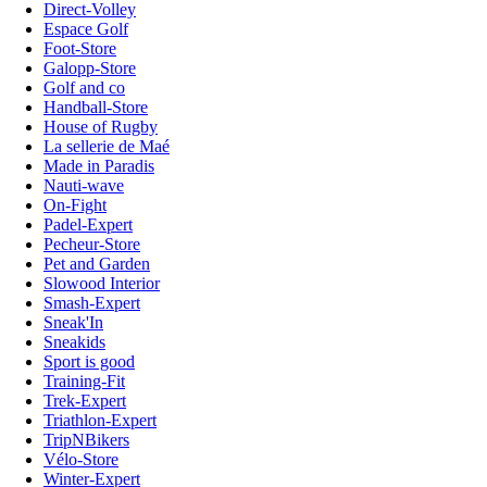
Direct-Volley
Espace Golf
Foot-Store
Galopp-Store
Golf and co
Handball-Store
House of Rugby
La sellerie de Maé
Made in Paradis
Nauti-wave
On-Fight
Padel-Expert
Pecheur-Store
Pet and Garden
Slowood Interior
Smash-Expert
Sneak'In
Sneakids
Sport is good
Training-Fit
Trek-Expert
Triathlon-Expert
TripNBikers
Vélo-Store
Winter-Expert