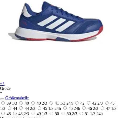
+5
Größe
*
Größentabelle
39 1/3
40
40 2/3
41 1/3
24h
42
42 2/3
43
1/3
44
44 2/3
45 1/3
24h
46
24h
46 2/3
47 1/3
48
48 2/3
49 1/3
50
50 2/3
51 1/3
24h