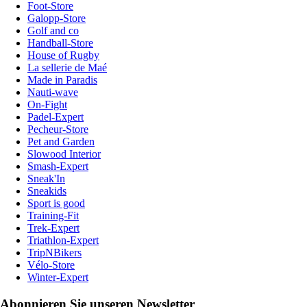
Foot-Store
Galopp-Store
Golf and co
Handball-Store
House of Rugby
La sellerie de Maé
Made in Paradis
Nauti-wave
On-Fight
Padel-Expert
Pecheur-Store
Pet and Garden
Slowood Interior
Smash-Expert
Sneak'In
Sneakids
Sport is good
Training-Fit
Trek-Expert
Triathlon-Expert
TripNBikers
Vélo-Store
Winter-Expert
Abonnieren Sie unseren Newsletter