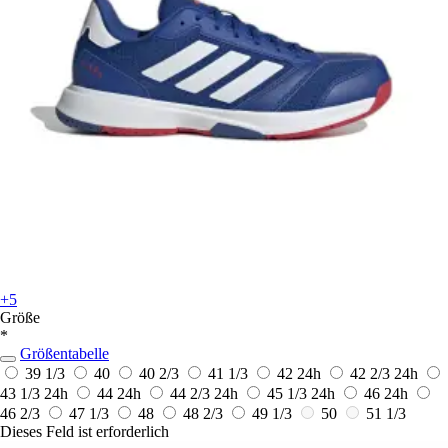
+5
Größe
*
Größentabelle
39 1/3
40
40 2/3
41 1/3
42
24h
42 2/3
24h
43 1/3
24h
44
24h
44 2/3
24h
45 1/3
24h
46
24h
46 2/3
47 1/3
48
48 2/3
49 1/3
50
51 1/3
Dieses Feld ist erforderlich