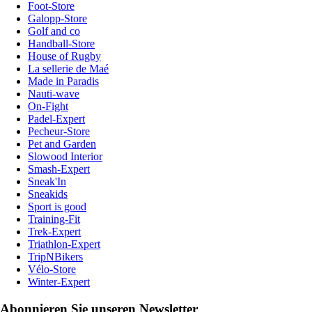
Foot-Store
Galopp-Store
Golf and co
Handball-Store
House of Rugby
La sellerie de Maé
Made in Paradis
Nauti-wave
On-Fight
Padel-Expert
Pecheur-Store
Pet and Garden
Slowood Interior
Smash-Expert
Sneak'In
Sneakids
Sport is good
Training-Fit
Trek-Expert
Triathlon-Expert
TripNBikers
Vélo-Store
Winter-Expert
Abonnieren Sie unseren Newsletter