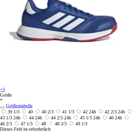
+5
Größe
*
Größentabelle
39 1/3
40
40 2/3
41 1/3
42
24h
42 2/3
24h
43 1/3
24h
44
24h
44 2/3
24h
45 1/3
24h
46
24h
46 2/3
47 1/3
48
48 2/3
49 1/3
Dieses Feld ist erforderlich