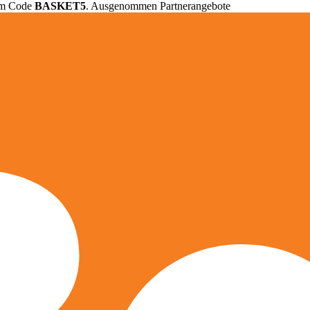
em Code
BASKET5
. Ausgenommen Partnerangebote