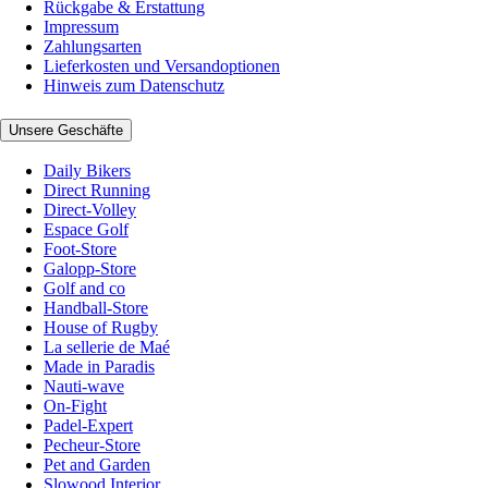
Rückgabe & Erstattung
Impressum
Zahlungsarten
Lieferkosten und Versandoptionen
Hinweis zum Datenschutz
Unsere Geschäfte
Daily Bikers
Direct Running
Direct-Volley
Espace Golf
Foot-Store
Galopp-Store
Golf and co
Handball-Store
House of Rugby
La sellerie de Maé
Made in Paradis
Nauti-wave
On-Fight
Padel-Expert
Pecheur-Store
Pet and Garden
Slowood Interior