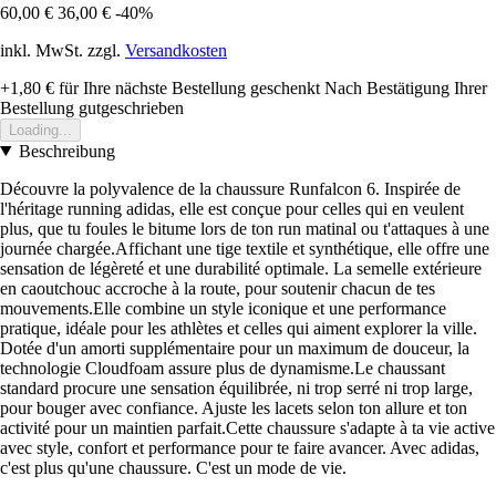
60,00 €
36,00 €
-40%
inkl. MwSt. zzgl.
Versandkosten
+1,80 €
für Ihre nächste Bestellung geschenkt
Nach Bestätigung Ihrer
Bestellung gutgeschrieben
Loading...
Beschreibung
Découvre la polyvalence de la chaussure Runfalcon 6. Inspirée de
l'héritage running adidas, elle est conçue pour celles qui en veulent
plus, que tu foules le bitume lors de ton run matinal ou t'attaques à une
journée chargée.Affichant une tige textile et synthétique, elle offre une
sensation de légèreté et une durabilité optimale. La semelle extérieure
en caoutchouc accroche à la route, pour soutenir chacun de tes
mouvements.Elle combine un style iconique et une performance
pratique, idéale pour les athlètes et celles qui aiment explorer la ville.
Dotée d'un amorti supplémentaire pour un maximum de douceur, la
technologie Cloudfoam assure plus de dynamisme.Le chaussant
standard procure une sensation équilibrée, ni trop serré ni trop large,
pour bouger avec confiance. Ajuste les lacets selon ton allure et ton
activité pour un maintien parfait.Cette chaussure s'adapte à ta vie active
avec style, confort et performance pour te faire avancer. Avec adidas,
c'est plus qu'une chaussure. C'est un mode de vie.