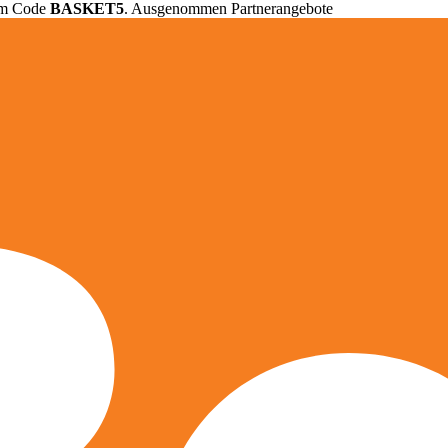
em Code
BASKET5
. Ausgenommen Partnerangebote