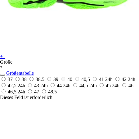
+1
Größe
*
Größentabelle
37
38
38,5
39
40
40,5
41
24h
42
24h
42,5
24h
43
24h
44
24h
44,5
24h
45
24h
46
46,5
24h
47
48,5
Dieses Feld ist erforderlich