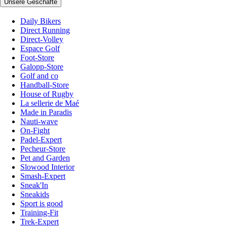
Unsere Geschäfte
Daily Bikers
Direct Running
Direct-Volley
Espace Golf
Foot-Store
Galopp-Store
Golf and co
Handball-Store
House of Rugby
La sellerie de Maé
Made in Paradis
Nauti-wave
On-Fight
Padel-Expert
Pecheur-Store
Pet and Garden
Slowood Interior
Smash-Expert
Sneak'In
Sneakids
Sport is good
Training-Fit
Trek-Expert