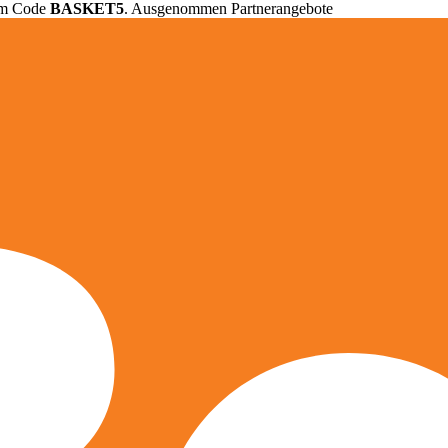
em Code
BASKET5
. Ausgenommen Partnerangebote