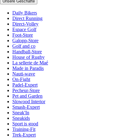
Unsere Geschäfte
Daily Bikers
Direct Running
Direct-Volley
Espace Golf
Foot-Store
Galopp-Store
Golf and co
Handball-Store
House of Rugby
La sellerie de Maé
Made in Paradis
Nauti-wave
On-Fight
Padel-Expert
Pecheur-Store
Pet and Garden
Slowood Interior
Smash-Expert
Sneak'In
Sneakids
Sport is good
Training-Fit
Trek-Expert