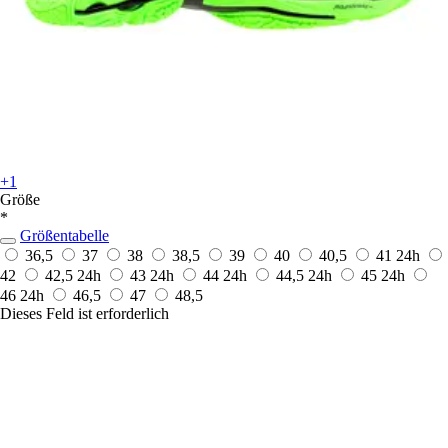
+1
Größe
*
Größentabelle
36,5
37
38
38,5
39
40
40,5
41
24h
42
42,5
24h
43
24h
44
24h
44,5
24h
45
24h
46
24h
46,5
47
48,5
Dieses Feld ist erforderlich