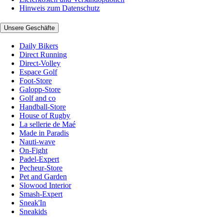
Hinweis zum Datenschutz
Unsere Geschäfte
Daily Bikers
Direct Running
Direct-Volley
Espace Golf
Foot-Store
Galopp-Store
Golf and co
Handball-Store
House of Rugby
La sellerie de Maé
Made in Paradis
Nauti-wave
On-Fight
Padel-Expert
Pecheur-Store
Pet and Garden
Slowood Interior
Smash-Expert
Sneak'In
Sneakids