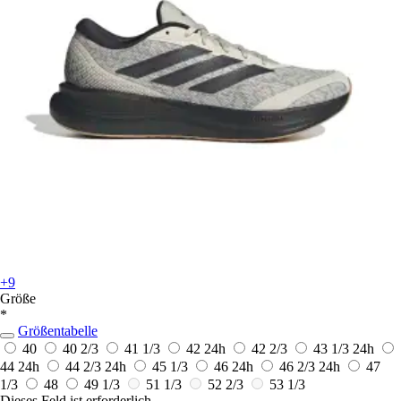
+9
Größe
*
Größentabelle
40
40 2/3
41 1/3
42
24h
42 2/3
43 1/3
24h
44
24h
44 2/3
24h
45 1/3
46
24h
46 2/3
24h
47
1/3
48
49 1/3
51 1/3
52 2/3
53 1/3
Dieses Feld ist erforderlich