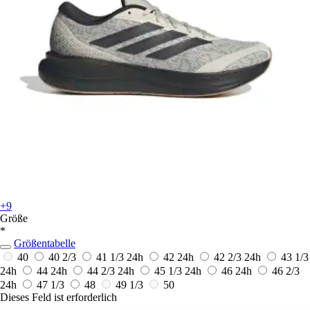
+9
Größe
*
Größentabelle
40
40 2/3
41 1/3
24h
42
24h
42 2/3
24h
43 1/3
24h
44
24h
44 2/3
24h
45 1/3
24h
46
24h
46 2/3
24h
47 1/3
48
49 1/3
50
Dieses Feld ist erforderlich