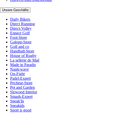
Unsere Geschäfte
Daily Bikers
Direct Running
Direct-Volley
Espace Golf
Foot-Store
Galopp-Store
Golf and co
Handball-Store
House of Rugby
La sellerie de Maé
Made in Paradis
Nauti-wave
On-Fight
Padel-Expert
Pecheur-Store
Pet and Garden
Slowood Interior
Smash-Expert
Sneak'In
Sneakids
Sport is good