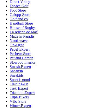
Direct-Volley
Espace Golf
Foot-Store
Galopp-Store
Golf and co
Handball-Store
House of Rugby
La sellerie de Maé
Made in Paradis
Nauti-wave
On-Fight
Padel-Expert
Pecheur-Store
Pet and Garden
Slowood Interior
Smash-Expert
Sneak'In
Sneakids
Sport is good
Training-Fit
Trek-Expert
Triathlon-Expert
TripNBikers
Vélo-Store
Winter-Expert