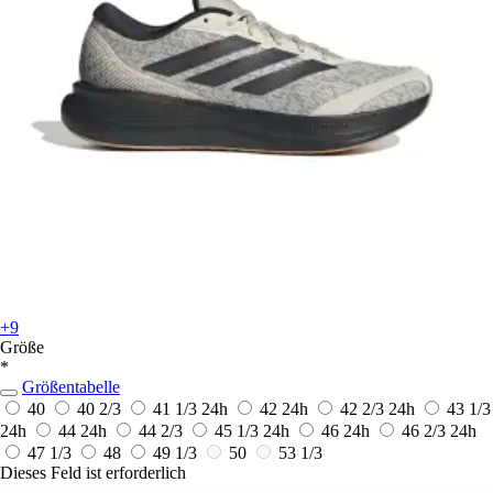
+9
Größe
*
Größentabelle
40
40 2/3
41 1/3
24h
42
24h
42 2/3
24h
43 1/3
24h
44
24h
44 2/3
45 1/3
24h
46
24h
46 2/3
24h
47 1/3
48
49 1/3
50
53 1/3
Dieses Feld ist erforderlich