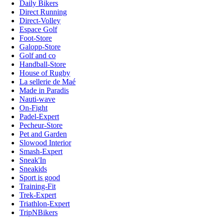
Daily Bikers
Direct Running
Direct-Volley
Espace Golf
Foot-Store
Galopp-Store
Golf and co
Handball-Store
House of Rugby
La sellerie de Maé
Made in Paradis
Nauti-wave
On-Fight
Padel-Expert
Pecheur-Store
Pet and Garden
Slowood Interior
Smash-Expert
Sneak'In
Sneakids
Sport is good
Training-Fit
Trek-Expert
Triathlon-Expert
TripNBikers