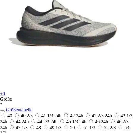
+9
Größe
*
Größentabelle
40
40 2/3
41 1/3
24h
42
24h
42 2/3
24h
43 1/3
24h
44
24h
44 2/3
24h
45 1/3
24h
46
24h
46 2/3
24h
47 1/3
48
49 1/3
50
51 1/3
52 2/3
53
1/3