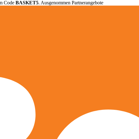
em Code
BASKET5
. Ausgenommen Partnerangebote