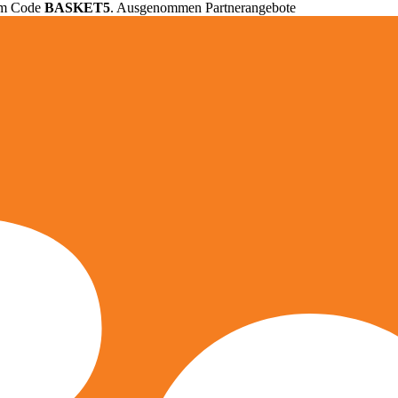
em Code
BASKET5
. Ausgenommen Partnerangebote