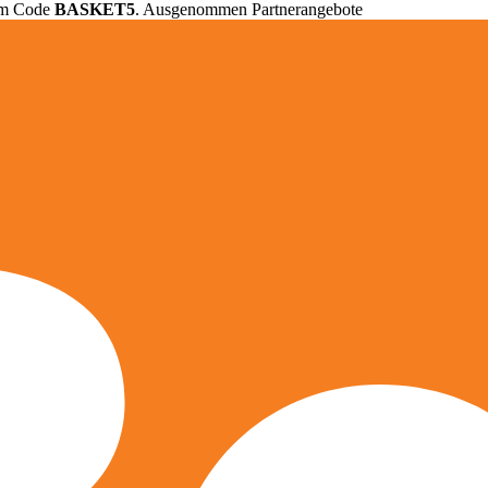
em Code
BASKET5
. Ausgenommen Partnerangebote