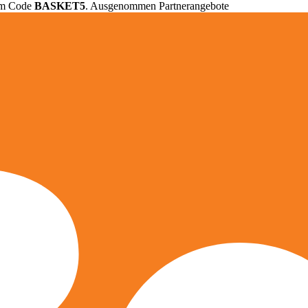
em Code
BASKET5
. Ausgenommen Partnerangebote