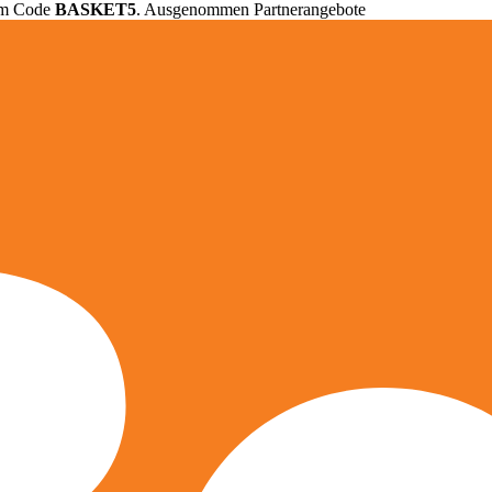
em Code
BASKET5
. Ausgenommen Partnerangebote